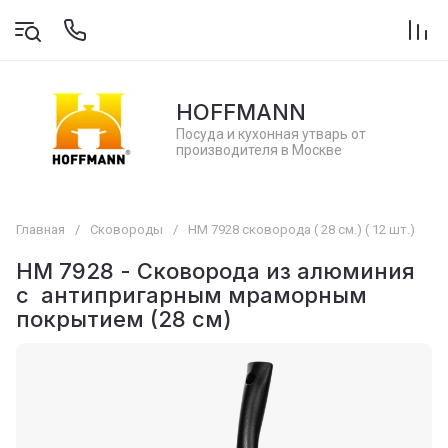
HOFFMANN
Посуда и кухонная утварь от
производителя в Москве
Главная
/
Сковороды
/
НМ 7928 сковорода ( 28 см.) ( 12 шт.)
НМ 7928 - Сковорода из алюминия
с антипригарным мраморным
покрытием (28 см)