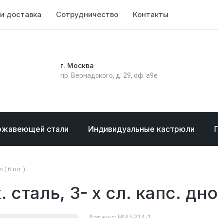
и доставка
Сотрудничество
Контакты
г. Москва
пр. Вернадского, д. 29, оф. а9е
ржавеющей стали
Индивидуальные кастрюли
.( 6 шт.)
сталь, 3- х сл. капс. дно, 
Артикул:
НМ 5314-1