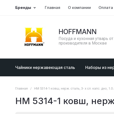
Бренды
Главная
О компании
Оплата 
HOFFMANN
Посуда и кухонная утварь от
производителя в Москве
Чайники нержавеющая сталь
Наборы из не
Главная
/
НМ 5314-1 ковш, нерж. сталь, 3- х сл. капс. дно, 1.0 л
НМ 5314-1 ковш, нерж. 