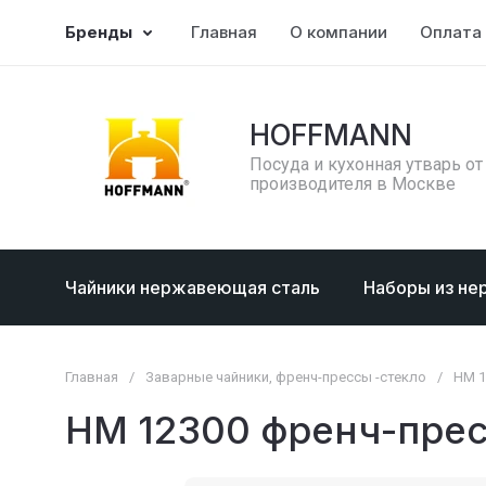
Бренды
Главная
О компании
Оплата 
HOFFMANN
Посуда и кухонная утварь от
производителя в Москве
Чайники нержавеющая сталь
Наборы из не
Главная
/
Заварные чайники, френч-прессы -стекло
/
НМ 1
НМ 12300 френч-пресс,