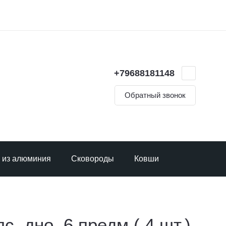
+79688181148
Обратный звонок
 из алюминия
Сковороды
Ковши
Термосы
с. дно, 6 предм.( 4 шт.)