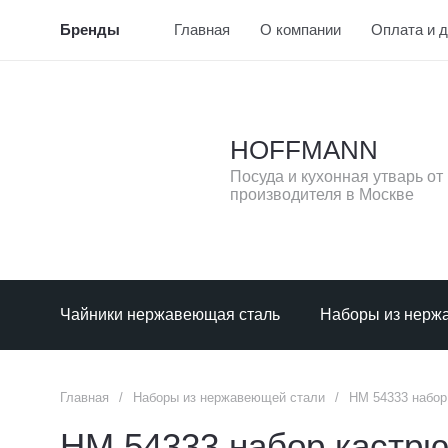
Бренды
Главная
О компании
Оплата и 
HOFFMANN
Посуда и кухонная утварь от
производителя в Москве
Чайники нержавеющая сталь
Наборы из нерж
Главная
/
Наборы из нержавеющей стали
/
НМ 54333 набор 
НМ 54333 набор кастрюль