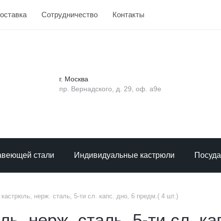
доставка
Сотрудничество
Контакты
г. Москва
пр. Вернадского, д. 29, оф. а9е
авеющей стали
Индивидуальные кастрюли
Посуда
кастрюль, нерж. сталь, 5-ти сл. капс. дно, 6 предм.( 4 шт.)
, нерж. сталь, 5-ти сл. кап