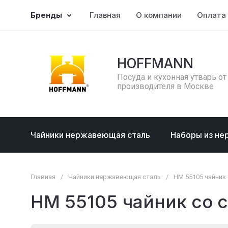
Бренды
Главная
О компании
Оплата 
HOFFMANN
Посуда и кухонная утварь от
производителя в Москве
Чайники нержавеющая сталь
Наборы из не
Главная
/
Чайники нержавеющая сталь
/
НМ 55105 чайник 
НМ 55105 чайник со св