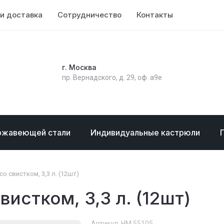
и доставка
Сотрудничество
Контакты
г. Москва
пр. Вернадского, д. 29, оф. а9е
ржавеющей стали
Индивидуальные кастрюли
со свистком, 3,3 л. (12шт)
истком, 3,3 л. (12шт)
Артикул:
НМ 55105