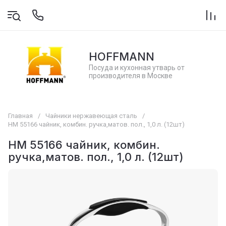
HOFFMANN
Посуда и кухонная утварь от
производителя в Москве
Главная
/
Чайники нержавеющая сталь
/
НМ 55166 чайник, комбин. ручка,матов. пол., 1,0 л. (12шт)
НМ 55166 чайник, комбин.
ручка,матов. пол., 1,0 л. (12шт)